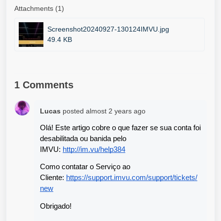
Attachments (1)
Screenshot20240927-130124IMVU.jpg
49.4 KB
1 Comments
Lucas
posted
almost 2 years ago
Olá! Este artigo cobre o que fazer se sua conta foi 
desabilitada ou banida pelo 
IMVU: 
http://im.vu/help384
Como contatar o Serviço ao 
Cliente: 
https://support.imvu.com/support/tickets/
new
Obrigado!