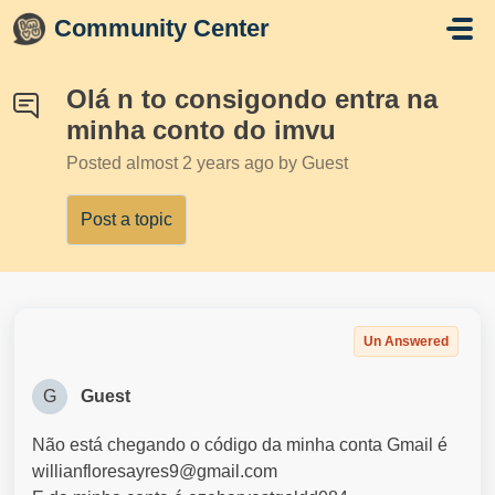
Skip to main content
Community Center
Olá n to consigondo entra na
minha conto do imvu
Posted
almost 2 years ago
by Guest
Post a topic
Un Answered
G
Guest
Não está chegando o código da minha conta Gmail é
willianfloresayres9@gmail.com