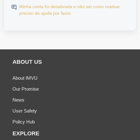
Minha conta foi desativada e não sei como reativar
preciso de ajuda por favor
ABOUT US
About IMVU
Our Promise
News
User Safety
Policy Hub
EXPLORE