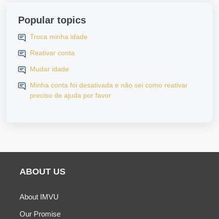
Popular topics
Troca minha idade
Reativar conta
Mudar idade
Minha conta foi desativada e não sei como reativar
preciso de ajuda por favor
ABOUT US
About IMVU
Our Promise