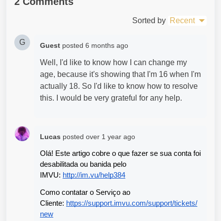
2 Comments
Sorted by
Recent
G
Guest
posted
6 months ago
Well, I'd like to know how I can change my
age, because it's showing that I'm 16 when I'm
actually 18. So I'd like to know how to resolve
this. I would be very grateful for any help.
Lucas
posted
over 1 year ago
Olá! Este artigo cobre o que fazer se sua conta foi 
desabilitada ou banida pelo 
IMVU: 
http://im.vu/help384
Como contatar o Serviço ao 
Cliente: 
https://support.imvu.com/support/tickets/
new