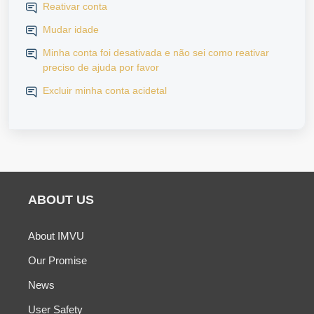
Reativar conta
Mudar idade
Minha conta foi desativada e não sei como reativar
preciso de ajuda por favor
Excluir minha conta acidetal
ABOUT US
About IMVU
Our Promise
News
User Safety