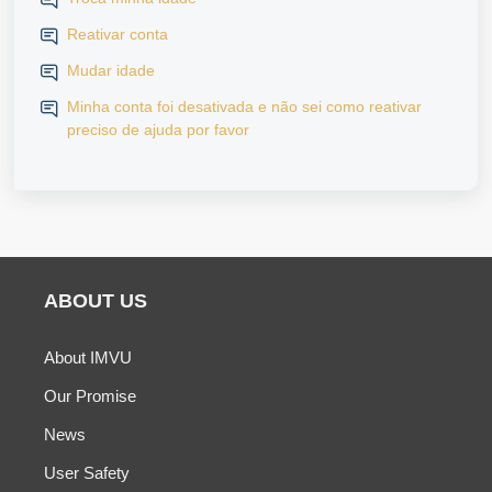
Reativar conta
Mudar idade
Minha conta foi desativada e não sei como reativar
preciso de ajuda por favor
ABOUT US
About IMVU
Our Promise
News
User Safety