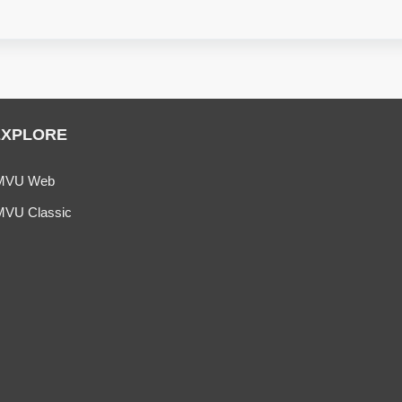
EXPLORE
MVU Web
MVU Classic