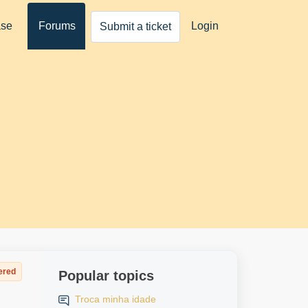
ase
Forums
Login
Submit a ticket
ered
Popular topics
Troca minha idade