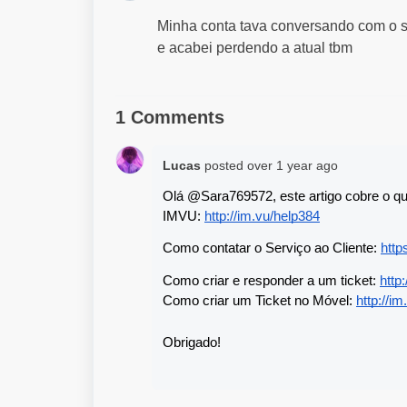
Minha conta tava conversando com o su
e acabei perdendo a atual tbm
1 Comments
Lucas
posted
over 1 year ago
Olá @Sara769572, este artigo cobre o que 
IMVU: 
http://im.vu/help384
Como contatar o Serviço ao Cliente: 
http
Como criar e responder a um ticket: 
http
Como criar um Ticket no Móvel: 
http://i
Obrigado!