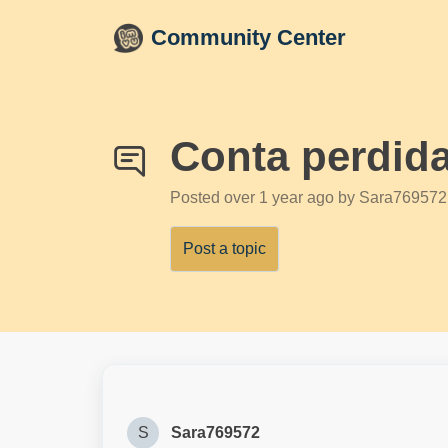
Skip to main content
Community Center
Conta perdid
Posted
over 1 year ago
by Sara769572
Post a topic
S
Sara769572