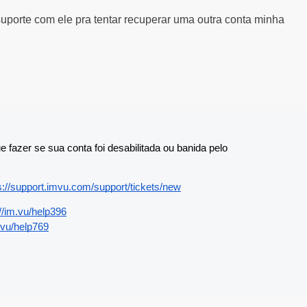
porte com ele pra tentar recuperar uma outra conta minha
fazer se sua conta foi desabilitada ou banida pelo 
s://support.imvu.com/support/tickets/new
://im.vu/help396
m.vu/help769