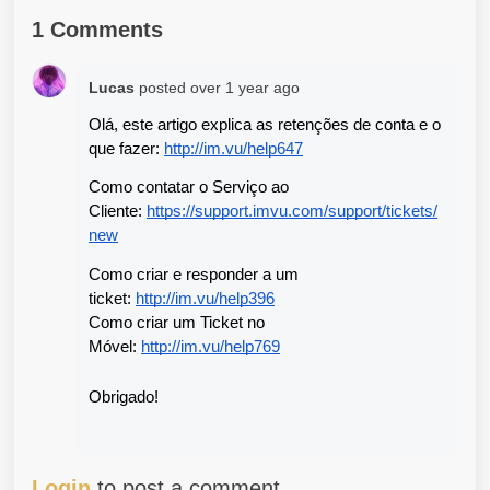
1 Comments
Lucas
posted
over 1 year ago
Olá, este artigo explica as retenções de conta e o 
que fazer: 
http://im.vu/help647
Como contatar o Serviço ao 
Cliente: 
https://support.imvu.com/support/tickets/
new
Como criar e responder a um 
ticket: 
http://im.vu/help396
Como criar um Ticket no 
Móvel: 
http://im.vu/help769
Obrigado!
Login
to post a comment