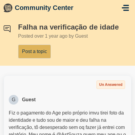
Skip to main content
Community Center
Falha na verificação de idade
Posted
over 1 year ago
by Guest
Post a topic
Un Answered
G
Guest
Fiz o pagamento do Age pelo próprio imvu tirei foto da
identidade e tudo sou de maior e deu falha na
verificação, tô desesperado sem oq fazer já entrei com
relatório. Meu nome é @AstSouza quero meu age ou o