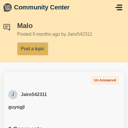
Skip to main content
Community Center
Malo
Posted
9 months ago
by Jairo542311
Post a topic
Un Answered
J
Jairo542311
guyogjl