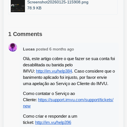
Screenshot20260125-115908.png
78.9 KB
1 Comments
Lucas
posted
6 months ago
Olá, este artigo cobre o que fazer se sua conta foi 
desabilitada ou banida pelo 
IMVU: 
http://im.vu/help384
. Caso considere que o 
banimento aplicado foi injusto, por favor envie 
uma apelação ao Serviço ao Cliente do IMVU.
Como contatar o Serviço ao 
Cliente: 
https://support.imvu.com/support/tickets/
new
Como criar e responder a um 
ticket: 
http://im.vu/help396