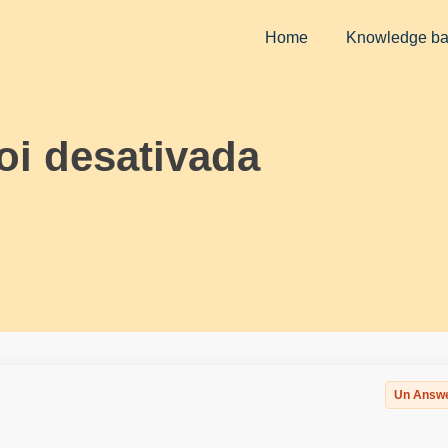
Home
Knowledge b
oi desativada
Un Answ