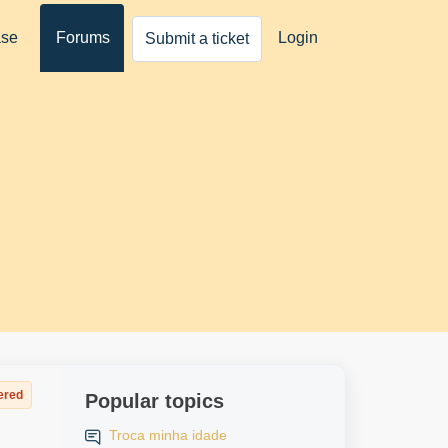
ase
Forums
Login
Submit a ticket
ered
Popular topics
Troca minha idade