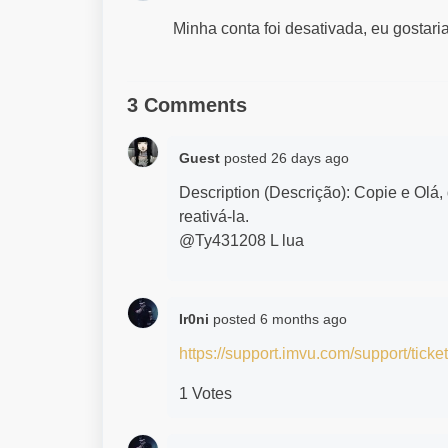
Minha conta foi desativada, eu gostari
3 Comments
Guest
posted
26 days ago
Description (Descrição): Copie e Olá,
reativá-la.
@Ty431208 L lua
Ir0ni
posted
6 months ago
https://support.imvu.com/support/ticke
1 Votes