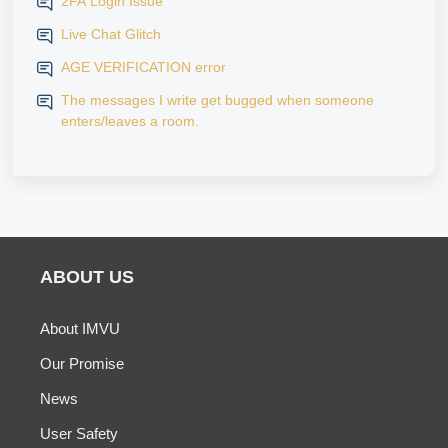
2FA Login Issue
Live Chat Glitch
AGE VERIFICATION error
The messages I write get bugged when someone
enters/leaves a room.
ABOUT US
About IMVU
Our Promise
News
User Safety