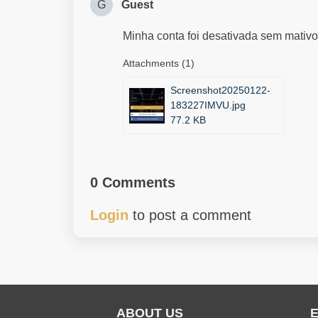
G
Guest
Minha conta foi desativada sem mativo
Attachments (1)
Screenshot20250122-
183227IMVU.jpg
77.2 KB
0 Comments
Login
to post a comment
ABOUT US