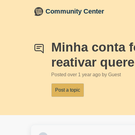
Skip to main content
Community Center
Minha conta 
reativar quere
Posted
over 1 year ago
by Guest
Post a topic