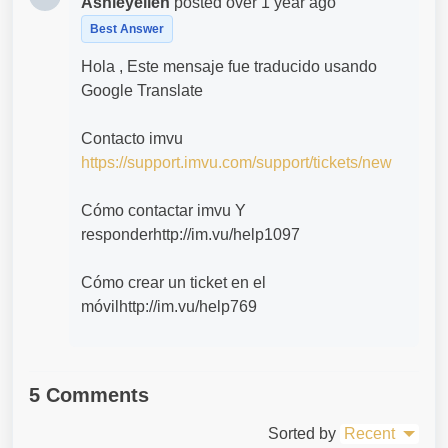
Ashleyellen
posted
over 1 year ago
Best Answer
Hola , Este mensaje fue traducido usando
Google Translate
Contacto imvu
https://support.imvu.com/support/tickets/new
Cómo contactar imvu Y
responderhttp://im.vu/help1097
Cómo crear un ticket en el
móvilhttp://im.vu/help769
5 Comments
Sorted by
Recent