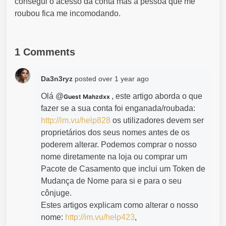
consegui o acesso da conta mas a pessoa que me
roubou fica me incomodando.
1 Comments
Da3n3ryz
posted
over 1 year ago
Olá @
, este artigo aborda o que
Guest Mahzdxx
fazer se a sua conta foi enganada/roubada:
http://im.vu/help828
os utilizadores devem ser
proprietários dos seus nomes antes de os
poderem alterar. Podemos comprar o nosso
nome diretamente na loja ou comprar um
Pacote de Casamento que inclui um Token de
Mudança de Nome para si e para o seu
cônjuge.
Estes artigos explicam como alterar o nosso
nome:
http://im.vu/help423
,