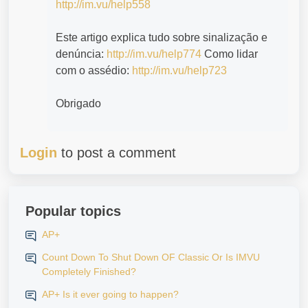
http://im.vu/help558
Este artigo explica tudo sobre sinalização e
denúncia:
http://im.vu/help774
Como lidar
com o assédio:
http://im.vu/help723
Obrigado
Login
to post a comment
Popular topics
AP+
Count Down To Shut Down OF Classic Or Is IMVU
Completely Finished?
AP+ Is it ever going to happen?