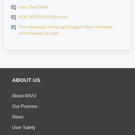
Live Chat Glitch
AGE VERIFICATION error
The messages I write get bugged when someone
enters/leaves a room.
ABOUT US
About IMVU
Our Promise
News
User Safety