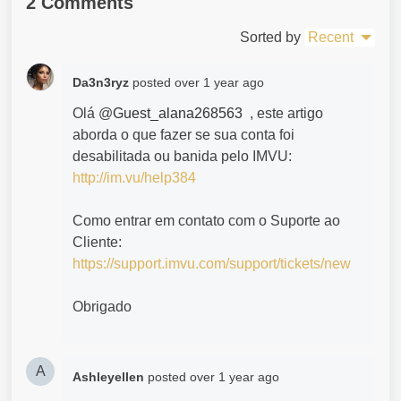
2 Comments
Sorted by
Recent
Da3n3ryz
posted
over 1 year ago
Olá @
Guest_alana268563
, este artigo
aborda o que fazer se sua conta foi
desabilitada ou banida pelo IMVU:
http://im.vu/help384
Como entrar em contato com o Suporte ao
Cliente:
https://support.imvu.com/support/tickets/new
Obrigado
A
Ashleyellen
posted
over 1 year ago