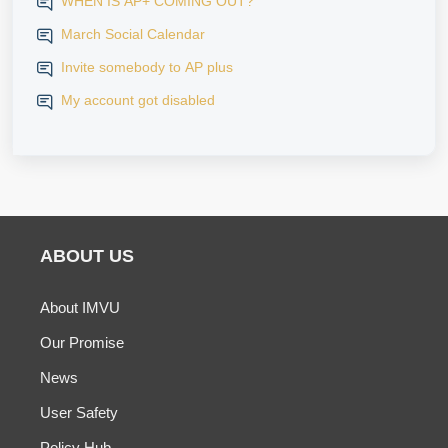
WHEN IS AP+ COMING OUT?
March Social Calendar
Invite somebody to AP plus
My account got disabled
ABOUT US
About IMVU
Our Promise
News
User Safety
Policy Hub