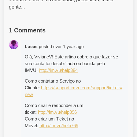
gente...
1 Comments
Lucas
posted
over 1 year ago
Olá, VivianeV! Este artigo cobre o que fazer se 
sua conta foi desabilitada ou banida pelo 
IMVU: 
http://im.vu/help384
Como contatar o Serviço ao 
Cliente: 
https://support.imvu.com/support/tickets/
new
Como criar e responder a um 
ticket: 
http://im.vu/help396
Como criar um Ticket no 
Móvel: 
http://im.vu/help769