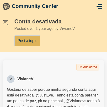
Skip to main content
Community Center
Conta desativada
Posted
over 1 year ago
by VivianeV
Post a topic
Un Answered
V
VivianeV
Gostaria de saber porque minha segunda conta aqui
está desativada. @JustEve. Tenho esta conta para ter
um pouco de paz, pk na principal , @Vivianevs tenho à
4 anos e é mais movimentada, presenteio, muita