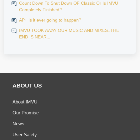
Count Down To Shut Down OF Classic Or Is IMVU
Completely Finished?
AP+ Is it ever going to happen?
IMVU TOOK AWAY OUR MUSIC AND MIXES..THE
END IS NEAR...
ABOUT US
About IMVU
Our Promise
News
User Safety