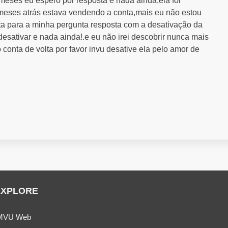
 meses eu espero por resposta e nada ainda,ela foi
meses atrás estava vendendo a conta,mais eu não estou
a para a minha pergunta resposta com a desativação da
esativar e nada ainda!.e eu não irei descobrir nunca mais
conta de volta por favor invu desative ela pelo amor de
EXPLORE
MVU Web