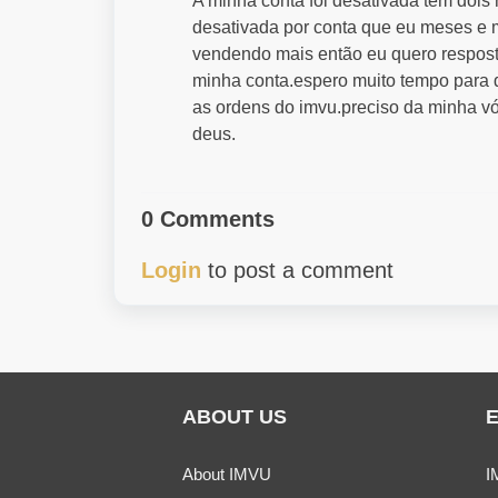
A minha conta foi desativada tem dois
desativada por conta que eu meses e 
vendendo mais então eu quero respost
minha conta.espero muito tempo para d
as ordens do imvu.preciso da minha vó 
deus.
0 Comments
Login
to post a comment
ABOUT US
About IMVU
I