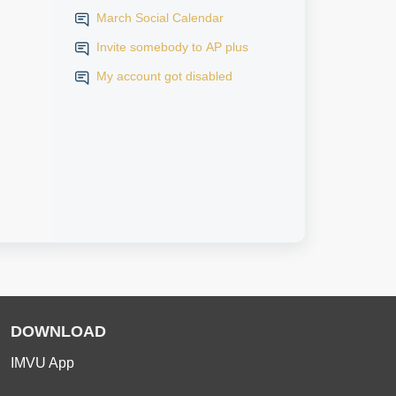
March Social Calendar
Invite somebody to AP plus
My account got disabled
DOWNLOAD
IMVU App