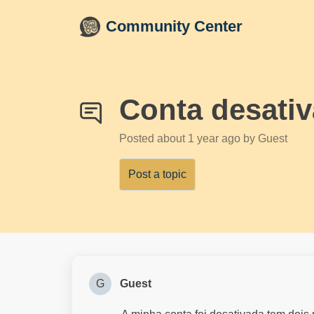
Skip to main content
Community Center
Conta desati
Posted
about 1 year ago
by Guest
Post a topic
G
Guest