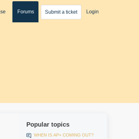
ase
Forums
Login
Submit a ticket
Popular topics
WHEN IS AP+ COMING OUT?