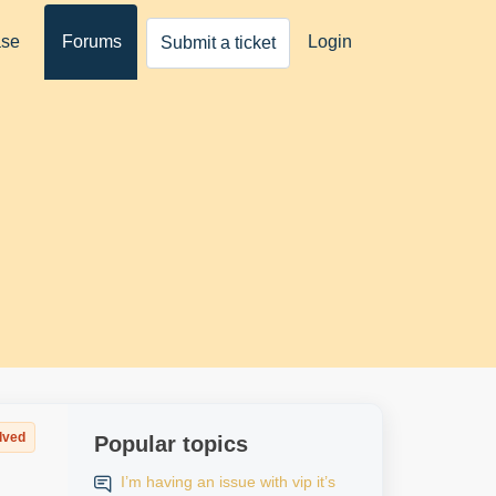
ase
Forums
Login
Submit a ticket
lved
Popular topics
I’m having an issue with vip it’s