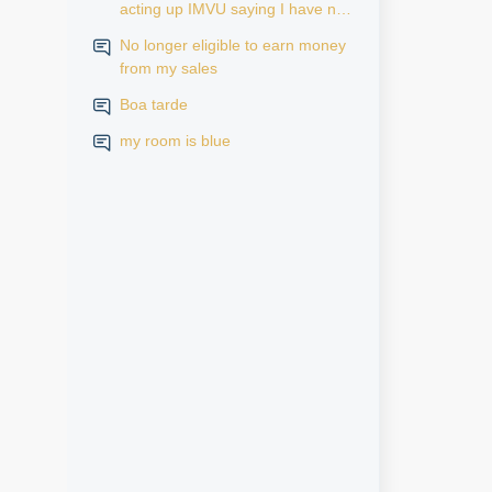
acting up IMVU saying I have no
subscription but it says active in
No longer eligible to earn money
my iPhone settings when I go to
from my sales
look at purchase history on my
iPhone
Boa tarde
my room is blue