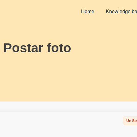
Home
Knowledge b
Postar foto
Un So