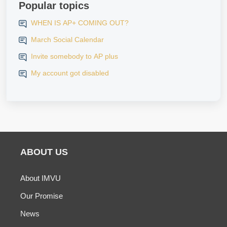
Popular topics
WHEN IS AP+ COMING OUT?
March Social Calendar
Invite somebody to AP plus
My account got disabled
ABOUT US
About IMVU
Our Promise
News