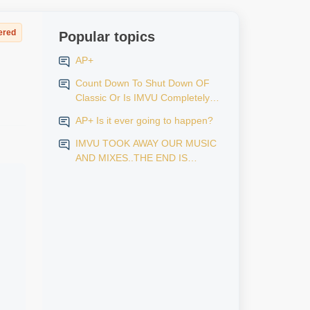
ered
Popular topics
AP+
Count Down To Shut Down OF
Classic Or Is IMVU Completely
Finished?
AP+ Is it ever going to happen?
IMVU TOOK AWAY OUR MUSIC
AND MIXES..THE END IS
NEAR...