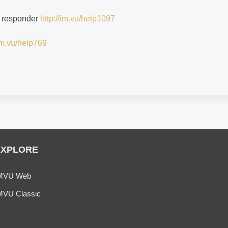
e responder
http://im.vu/help1097
/im.vu/help769
EXPLORE
MVU Web
MVU Classic