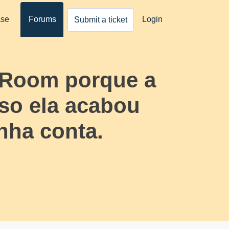
ase
Forums
Login
Submit a ticket
 Room porque a
sso ela acabou
ha conta.