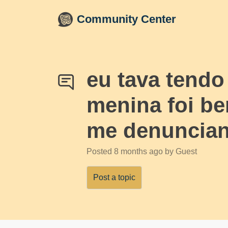
Skip to main content
Community Center
eu tava tend
menina foi be
me denuncian
Posted
8 months ago
by Guest
Post a topic