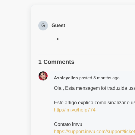
G
Guest
1 Comments
Ashleyellen
posted
8 months ago
Ola , Esta mensagem foi traduzida us
Este artigo explica como sinalizar o 
http://im.vu/help774
Contato imvu
https://support.imvu.com/support/ticke