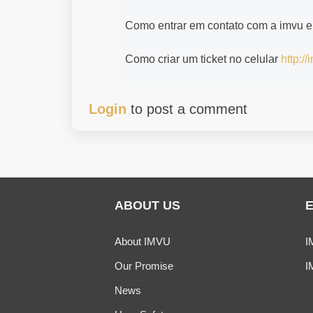
Como entrar em contato com a imvu 
Como criar um ticket no celular
http:/
Login
to post a comment
ABOUT US
About IMVU
I
Our Promise
I
News