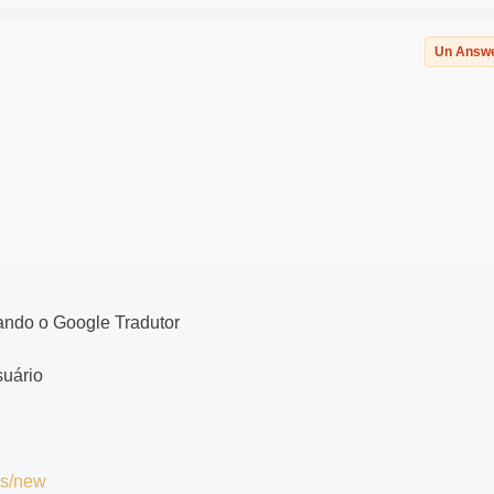
Un Answ
ando o Google Tradutor
usuário
ts/new