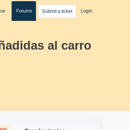
ase
Forums
Login
Submit a ticket
adidas al carro
lved