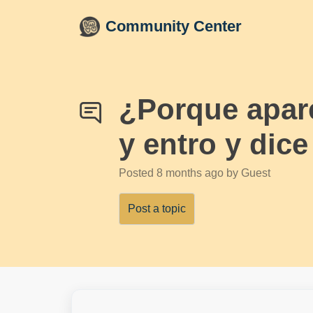
Skip to main content
Community Center
¿Porque apare
y entro y dic
Posted
8 months ago
by Guest
Post a topic