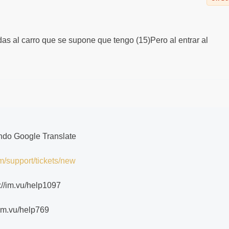
s al carro que se supone que tengo (15)Pero al entrar al
ndo Google Translate
m/support/tickets/new
//im.vu/help1097
/im.vu/help769