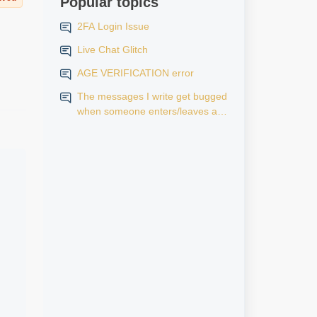
Popular topics
2FA Login Issue
Live Chat Glitch
AGE VERIFICATION error
The messages I write get bugged
when someone enters/leaves a
room.