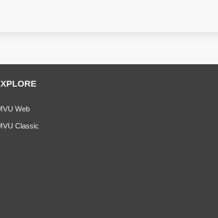
EXPLORE
MVU Web
MVU Classic