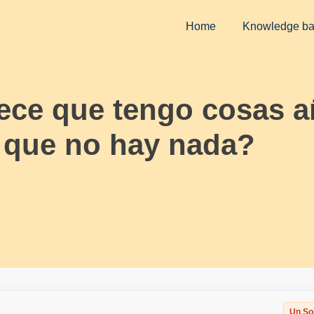
Home
Knowledge b
ce que tengo cosas añ
e que no hay nada?
Un So