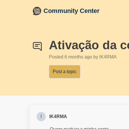
Skip to main content
Community Center
Ativação da c
Posted
6 months ago
by lK4RMA
Post a topic
l
lK4RMA