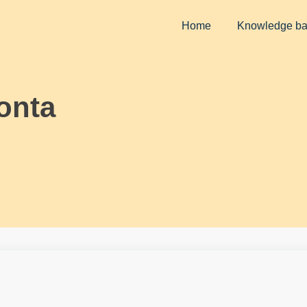
Home
Knowledge b
onta