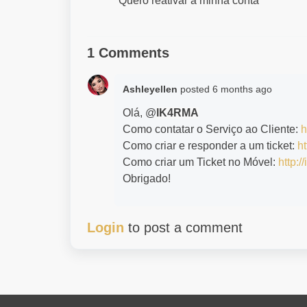
Quero reativar a minha conta
1 Comments
Ashleyellen
posted
6 months ago
Olá, @
lK4RMA
Como contatar o Serviço ao Cliente:
h
Como criar e responder a um ticket:
ht
Como criar um Ticket no Móvel:
http:/
Obrigado!
Login
to post a comment