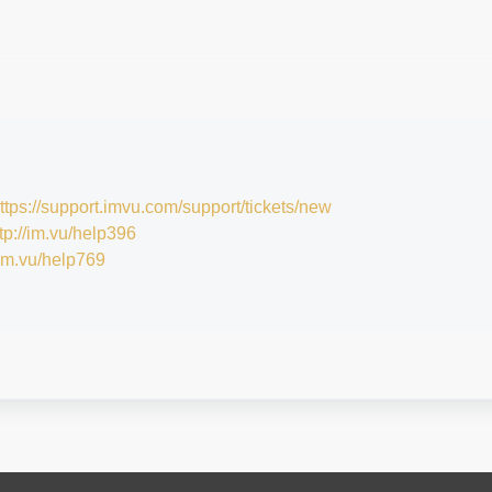
ttps://support.imvu.com/support/tickets/new
tp://im.vu/help396
/im.vu/help769