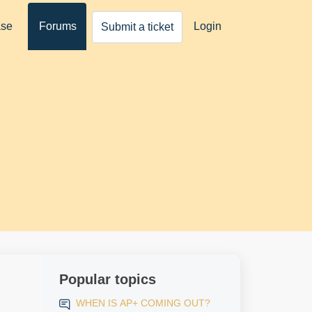
ase
Forums
Login
Submit a ticket
Popular topics
WHEN IS AP+ COMING OUT?