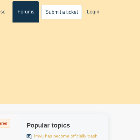
ase
Forums
Login
Submit a ticket
ered
Popular topics
Imvu has become officially trash