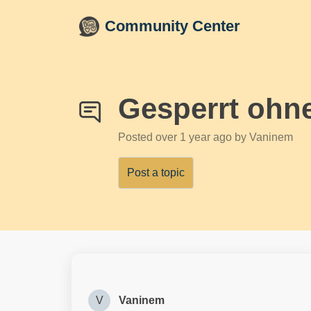
Skip to main content
Community Center
Gesperrt ohn
Posted
over 1 year ago
by Vaninem
Post a topic
V
Vaninem