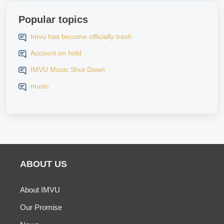
Popular topics
Imvu has become officially trash
Account on hold
IMVU Music Shut Down
music
ABOUT US
About IMVU
Our Promise