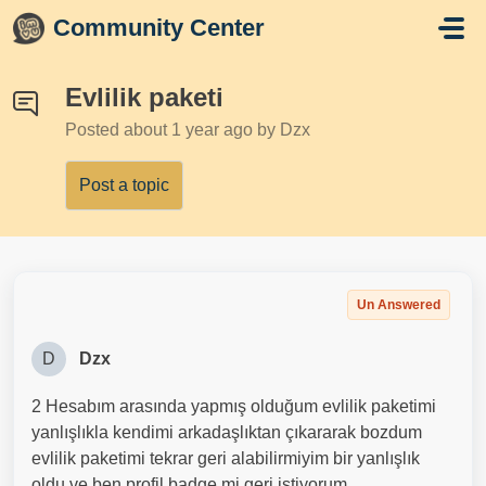
Skip to main content
Community Center
Evlilik paketi
Posted
about 1 year ago
by Dzx
Post a topic
Un Answered
D
Dzx
2 Hesabım arasında yapmış olduğum evlilik paketimi
yanlışlıkla kendimi arkadaşlıktan çıkararak bozdum
evlilik paketimi tekrar geri alabilirmiyim bir yanlışlık
oldu ve ben profil badge mi geri istiyorum