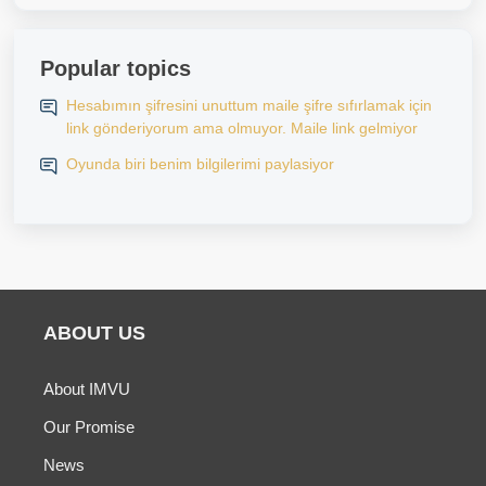
Popular topics
Hesabımın şifresini unuttum maile şifre sıfırlamak için
link gönderiyorum ama olmuyor. Maile link gelmiyor
Oyunda biri benim bilgilerimi paylasiyor
ABOUT US
About IMVU
Our Promise
News