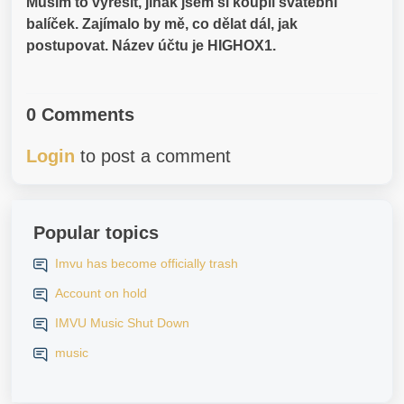
Musím to vyřešit, jinak jsem si koupil svatební
balíček. Zajímalo by mě, co dělat dál, jak
postupovat. Název účtu je HIGHOX1.
0 Comments
Login
to post a comment
Popular topics
Imvu has become officially trash
Account on hold
IMVU Music Shut Down
music