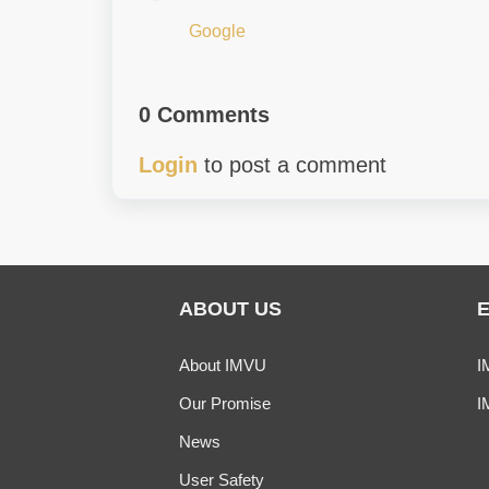
Google
0 Comments
Login
to post a comment
ABOUT US
About IMVU
I
Our Promise
I
News
User Safety