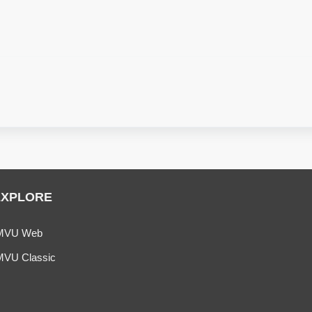
EXPLORE
MVU Web
MVU Classic