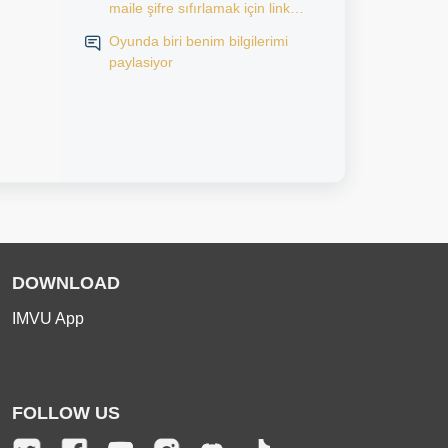
maile şifre sıfırlamak için link
gönderiyorum ama olmuyor.
Oyunda biri benim bilgilerimi
Maile link gelmiyor
paylasiyor
DOWNLOAD
IMVU App
FOLLOW US