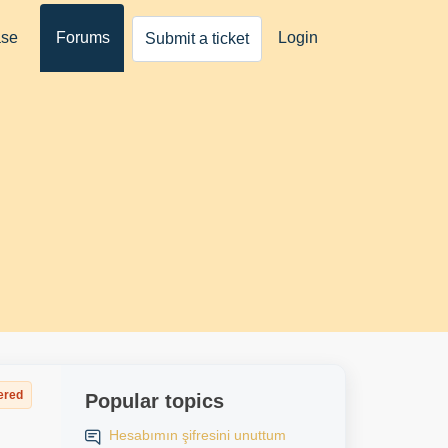
ase
Forums
Login
Submit a ticket
ered
Popular topics
Hesabımın şifresini unuttum