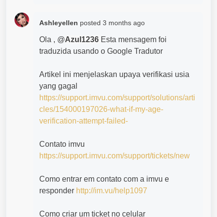
Ashleyellen
posted
3 months ago
Ola , @
Azul1236
Esta mensagem foi
traduzida usando o Google Tradutor
Artikel ini menjelaskan upaya verifikasi usia
yang gagal
https://support.imvu.com/support/solutions/arti
cles/154000197026-what-if-my-age-
verification-attempt-failed-
Contato imvu
https://support.imvu.com/support/tickets/new
Como entrar em contato com a imvu e
responder
http://im.vu/help1097
Como criar um ticket no celular