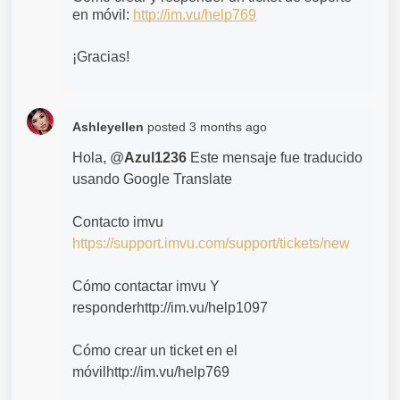
en móvil: 
http://im.vu/help769
¡Gracias!
Ashleyellen
posted
3 months ago
Hola, @
Azul1236
Este mensaje fue traducido
usando Google Translate
Contacto imvu
https://support.imvu.com/support/tickets/new
Cómo contactar imvu Y
responderhttp://im.vu/help1097
Cómo crear un ticket en el
móvilhttp://im.vu/help769