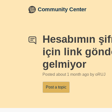
Skip to main content
Community Center
Hesabımın şifr
için link gön
gelmiyor
Posted
about 1 month ago
by oRUJ
Post a topic