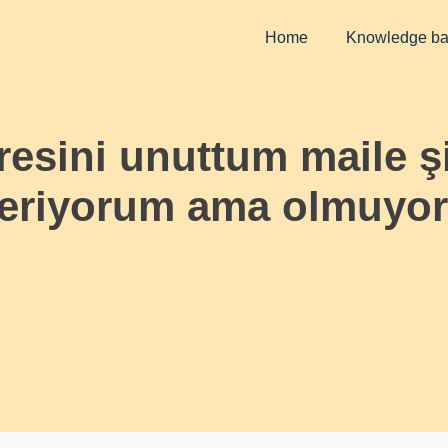
Home
Knowledge b
esini unuttum maile şi
deriyorum ama olmuyor.