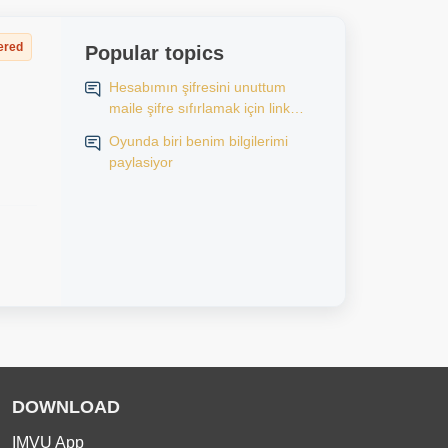
ered
Popular topics
Hesabımın şifresini unuttum
maile şifre sıfırlamak için link
gönderiyorum ama olmuyor.
Oyunda biri benim bilgilerimi
Maile link gelmiyor
paylasiyor
DOWNLOAD
IMVU App