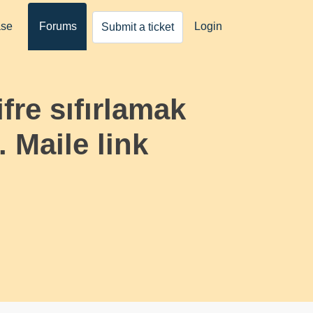
ase
Forums
Login
Submit a ticket
fre sıfırlamak
 Maile link