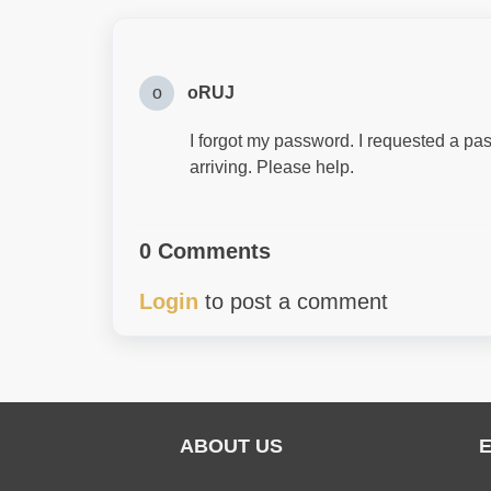
o
oRUJ
I forgot my password. I requested a pass
arriving. Please help.
0 Comments
Login
to post a comment
ABOUT US